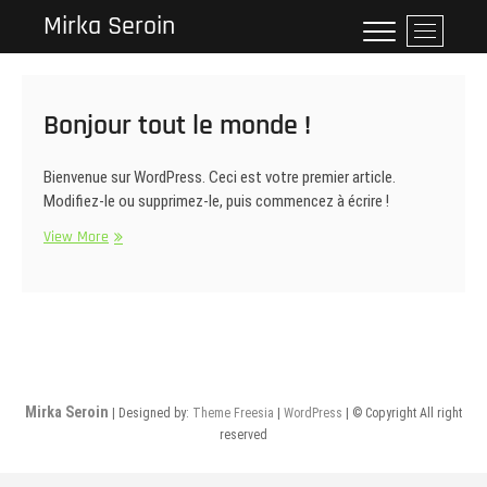
Skip
Mirka Seroin
M
to
e
content
n
u
Bonjour tout le monde !
B
u
t
Bienvenue sur WordPress. Ceci est votre premier article.
t
Modifiez-le ou supprimez-le, puis commencez à écrire !
o
Bonjour
View More
n
tout
le
monde !
Mirka Seroin
| Designed by:
Theme Freesia
|
WordPress
| © Copyright All right
reserved